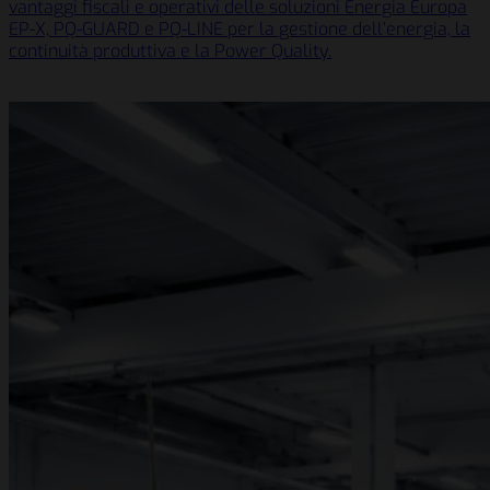
vantaggi fiscali e operativi delle soluzioni Energia Europa
EP-X, PQ-GUARD e PQ-LINE per la gestione dell’energia, la
continuità produttiva e la Power Quality.