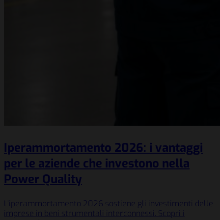
Iperammortamento 2026: i vantaggi
per le aziende che investono nella
Power Quality
L’iperammortamento 2026 sostiene gli investimenti delle
imprese in beni strumentali interconnessi. Scopri i