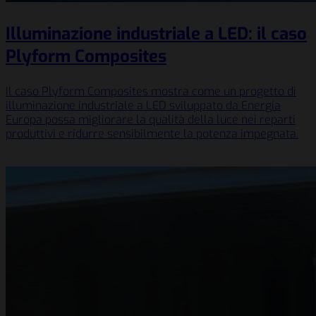
Illuminazione industriale a LED: il caso
Plyform Composites
Il caso Plyform Composites mostra come un progetto di
illuminazione industriale a LED sviluppato da Energia
Europa possa migliorare la qualità della luce nei reparti
produttivi e ridurre sensibilmente la potenza impegnata.