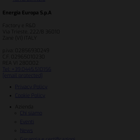
Energia Europa S.p.A
Factory e R&D
Via Trieste, 222/B 36010
Zanè (VI) ITALY
p.iva: 02856930249
C.F. 02965010230
REA VI 280002
Tel: +39.0445.510156
[email protected]
Privacy Policy
Cookie Policy
Azienda
Chi siamo
Eventi
News
Garanzia e certificazioni