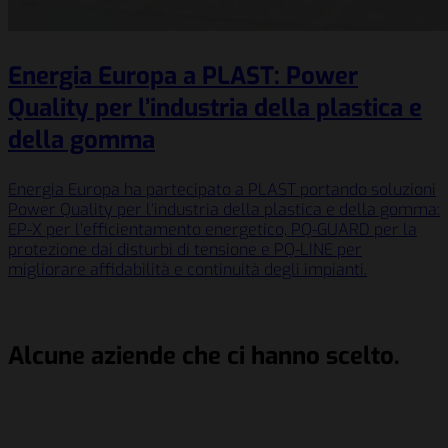
Energia Europa a PLAST: Power
Quality per l’industria della plastica e
della gomma
Energia Europa ha partecipato a PLAST portando soluzioni
Power Quality per l’industria della plastica e della gomma:
EP-X per l’efficientamento energetico, PQ-GUARD per la
protezione dai disturbi di tensione e PQ-LINE per
migliorare affidabilità e continuità degli impianti.
Alcune aziende che ci hanno scelto.
Schenker Italiana S.p.A.
Berry Global Inc.
Siemens AG
Salumificio Fratelli Beretta S.p.A
Schenker Italiana S.p.A.
Berry Global Inc.
Siemens AG