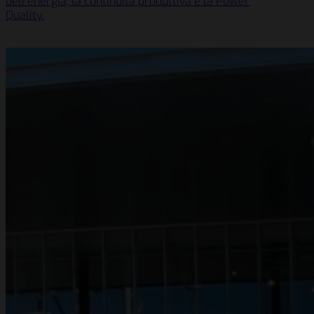
dell’energia, la continuità produttiva e la Power
Quality.