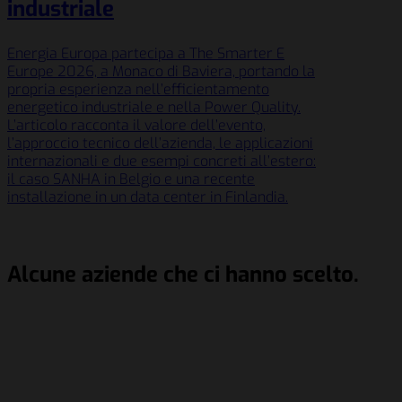
industriale
Energia Europa partecipa a The Smarter E
Europe 2026, a Monaco di Baviera, portando la
propria esperienza nell’efficientamento
energetico industriale e nella Power Quality.
L’articolo racconta il valore dell’evento,
l’approccio tecnico dell’azienda, le applicazioni
internazionali e due esempi concreti all’estero:
il caso SANHA in Belgio e una recente
installazione in un data center in Finlandia.
Alcune aziende che ci hanno scelto.
Schenker Italiana S.p.A.
Berry Global Inc.
Siemens AG
Salumificio Fratelli Beretta S.p.A
Schenker Italiana S.p.A.
Berry Global Inc.
Siemens AG
Salumificio Fratelli Beretta S.p.A