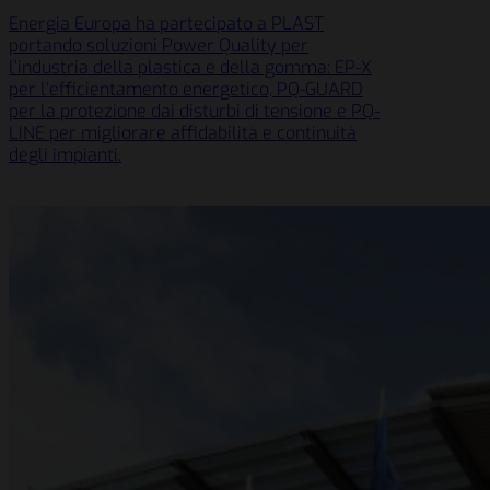
Energia Europa ha partecipato a PLAST
portando soluzioni Power Quality per
l’industria della plastica e della gomma: EP-X
per l’efficientamento energetico, PQ-GUARD
per la protezione dai disturbi di tensione e PQ-
LINE per migliorare affidabilità e continuità
degli impianti.