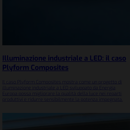
Illuminazione industriale a LED: il caso
Plyform Composites
Il caso Plyform Composites mostra come un progetto di
illuminazione industriale a LED sviluppato da Energia
Europa possa migliorare la qualità della luce nei reparti
produttivi e ridurre sensibilmente la potenza impegnata.