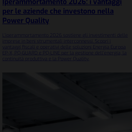
Iperammortamento 2026: i vantaggi
per le aziende che investono nella
Power Quality
L’iperammortamento 2026 sostiene gli investimenti delle
imprese in beni strumentali interconnessi. Scopri i
vantaggi fiscali e operativi delle soluzioni Energia Europa
EP-X, PQ-GUARD e PQ-LINE per la gestione dell’energia, la
continuità produttiva e la Power Quality.