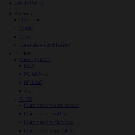
Cookie Policy
Azienda
Chi siamo
Eventi
News
Garanzia e certificazioni
Prodotti
Power Quality
EP-X
PQ-GUARD
PQ-LINE
Aladin
E-LED
Illuminazione industriale
Illuminazione uffici
Illuminazione Sportiva
Illuminazione pubblica