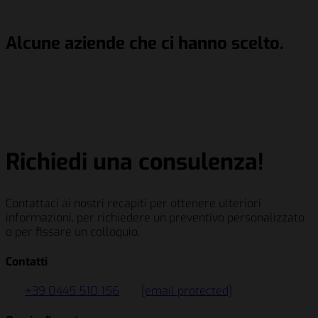
Alcune aziende che ci hanno scelto.
Schenker Italiana S.p.A.
Berry Global Inc.
Siemens AG
Salumificio Fratelli Beretta S.p.A
Schenker Italiana S.p.A.
Berry Global Inc.
Siemens AG
Salumificio Fratelli Beretta S.p.A
Richiedi una consulenza!
Contattaci ai nostri recapiti per ottenere ulteriori
informazioni, per richiedere un preventivo personalizzato
o per fissare un colloquio.
Contatti
+39 0445 510 156
[email protected]