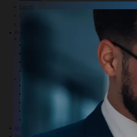
Eventi
News
Garanzia e certificazioni
Prodotti
Power Quality
EP-X
PQ-GUARD
PQ-LINE
Aladin
E-LED
Illuminazione industriale
Illuminazione uffici
Illuminazione Sportiva
Illuminazione pubblica
Illuminazione aree urbane
Monitoraggio
Referenze