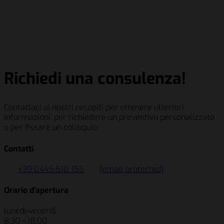
Schenker Italiana S.p.A.
Berry Global Inc.
Siemens AG
Salumificio Fratelli Beretta S.p.A
Schenker Italiana S.p.A.
Berry Global Inc.
Siemens AG
Salumificio Fratelli Beretta S.p.A
Richiedi una consulenza!
Contattaci ai nostri recapiti per ottenere ulteriori
informazioni, per richiedere un preventivo personalizzato
o per fissare un colloquio.
Contatti
+39 0445 510 156
[email protected]
Orario d'apertura
lunedì-venerdì
8.30 - 18.00