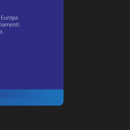
a Europa
nziamenti
sted
a.