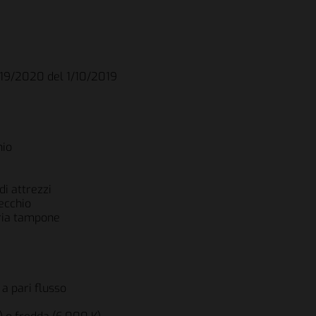
019/2020 del 1/10/2019
nio
di attrezzi
recchio
eria tampone
a pari flusso