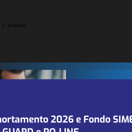
Incentivi
We are looki
for new part
ortamento 2026 e Fondo SIM
and agents in