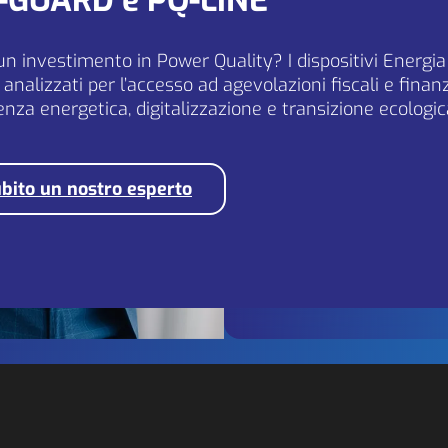
Q-GUARD e PQ-LINE
EU markets.
un investimento in Power Quality? I dispositivi Energi
analizzati per l’accesso ad agevolazioni fiscali e fina
If you are seriously intere
ienza energetica, digitalizzazione e transizione ecologic
please contact us at
[email protected]
bito un nostro esperto
Send application