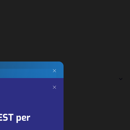
×
×
ng
ners
EST per
 key