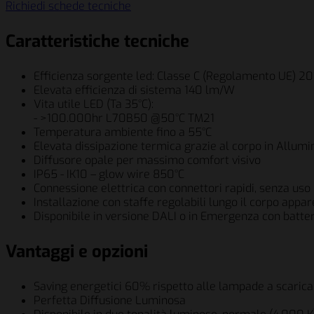
Richiedi schede tecniche
Caratteristiche tecniche
Efficienza sorgente led: Classe C (Regolamento UE) 2
Elevata efficienza di sistema 140 lm/W
Vita utile LED (Ta 35°C):
- >100.000hr L70B50 @50°C TM21
Temperatura ambiente fino a 55°C
Elevata dissipazione termica grazie al corpo in Allumi
Diffusore opale per massimo comfort visivo
IP65 - IK10 – glow wire 850°C
Connessione elettrica con connettori rapidi, senza uso 
Installazione con staffe regolabili lungo il corpo appa
Disponibile in versione DALI o in Emergenza con batt
Vantaggi e opzioni
Saving energetici 60% rispetto alle lampade a scarica 
Perfetta Diffusione Luminosa