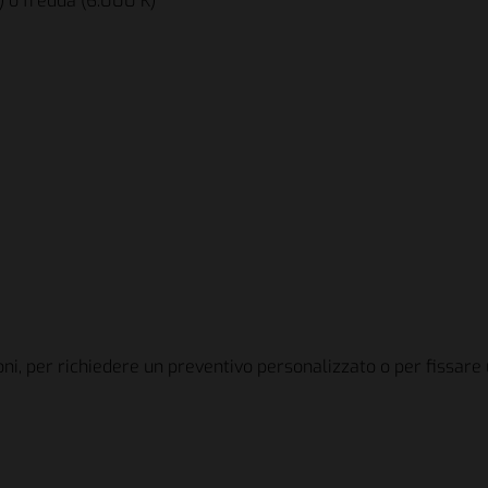
) o fredda (6.000 K)
icio Fratelli Beretta S.p.A
icio Fratelli Beretta S.p.A
oni, per richiedere un preventivo personalizzato o per fissare 