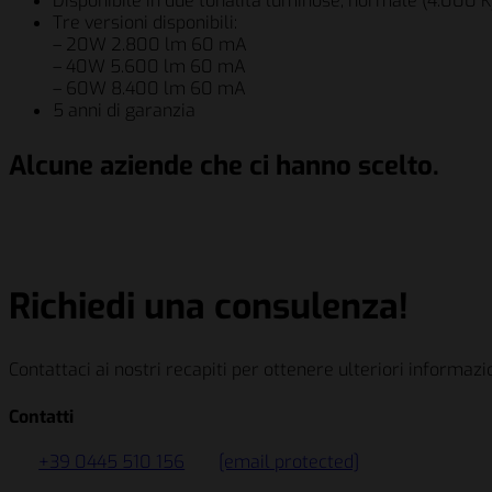
Disponibile in due tonalità luminose, normale (4.000 K
Tre versioni disponibili:
– 20W 2.800 lm 60 mA
– 40W 5.600 lm 60 mA
– 60W 8.400 lm 60 mA
5 anni di garanzia
Alcune aziende che ci hanno scelto.
Schenker Italiana S.p.A.
Berry Global Inc.
Siemens AG
Salumif
Schenker Italiana S.p.A.
Berry Global Inc.
Siemens AG
Salumif
Richiedi una consulenza!
Contattaci ai nostri recapiti per ottenere ulteriori informazi
Contatti
+39 0445 510 156
[email protected]