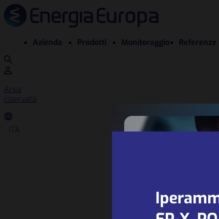
Azienda
Prodotti
Monitoraggio
Referenze
Area
riservata
ITA
Iperamm