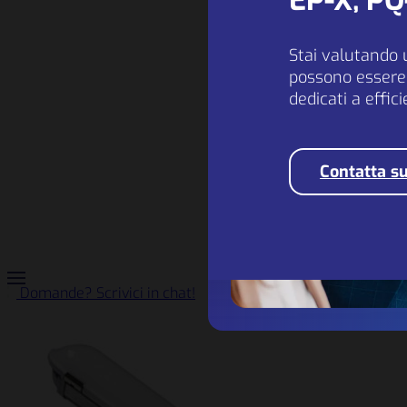
EP-X, P
Stai valutando 
possono essere 
dedicati a effic
Contatta su
Domande? Scrivici in chat!